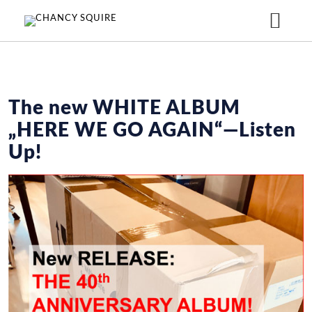
HOME
The new WHITE ALBUM
MUSIC
„HERE WE GO AGAIN“—Listen
Up!
WHITE ALBUM
NEWS
RED ALBUM
ABOUT US
ABOUT US
MEDIA
STORE