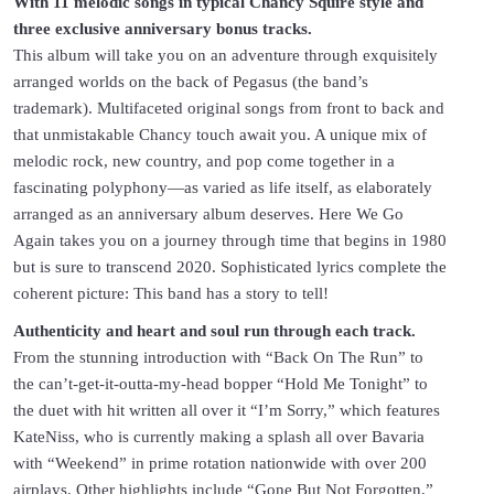
With 11 melodic songs in typical Chancy Squire style and
three exclusive anniversary bonus tracks.
This album will take you on an adventure through exquisitely
arranged worlds on the back of Pegasus (the band’s
trademark). Multifaceted original songs from front to back and
that unmistakable Chancy touch await you. A unique mix of
melodic rock, new country, and pop come together in a
fascinating polyphony—as varied as life itself, as elaborately
arranged as an anniversary album deserves. Here We Go
Again takes you on a journey through time that begins in 1980
but is sure to transcend 2020. Sophisticated lyrics complete the
coherent picture: This band has a story to tell!
Authenticity and heart and soul run through each track.
From the stunning introduction with “Back On The Run” to
the can’t-get-it-outta-my-head bopper “Hold Me Tonight” to
the duet with hit written all over it “I’m Sorry,” which features
KateNiss, who is currently making a splash all over Bavaria
with “Weekend” in prime rotation nationwide with over 200
airplays. Other highlights include “Gone But Not Forgotten,”