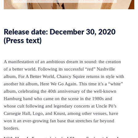
WHITE ALBUM
PRESS
GALLERY
RED ALBUM
CONTACT
Release date: December 30, 2020
(Press text)
ALBUMS, EPS AND SINGLES
CONTACT US
A manifestation of an ambitious dream in sound: the creation
MERCHANDIZE
IMPRESSUM
of a better world. Following its successful “red” Nashville
album, For A Better World, Chancy Squire returns in style with
another hit album, Here We Go Again. This time it’s a “white”
DATENSCHUTZ
AGB
album, celebrating the 40th anniversary of the well-known
Hamburg band who came on the scene in the 1980s and
whose cult following and legendary concerts at Uncle Pö’s
WIDERRUFSBELEHRUNG
AGB
Carnegie Hall, Logo, and Knust, among other venues, have
won it an ever-growing fan base that stretches far beyond
borders.
WIDERRUFSBELEHRUNG