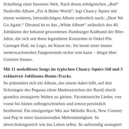
Schaffung einer besseren Welt. Nach ihrem erfolgreichen „Red“
Nashville-Album „For A Better World“, legt Chancy Squire mit
einem weiteren, hitverdächtigen Album ordentlich nach: „Here We
Go Again.“ Diesmal ist es das „White Album“ anlässlich des 40.
Jubiläums der bekannt gewordenen Hamburger Kultband der 80er-
Jahre, die sich seit ihren legendären Konzerten in Onkel Pös
Carnegie Hall, im Logo, im Knust etc. bis heute einer immer
weiterwachsenden Fangemeinde sicher sein kann – längst über
Grenzen hinaus.
Mit 11 melodiösen Songs im typischen Chancy-Squire-Stil und 3
exklusiven Jubiläums-Bonus-Tracks.
So präsentiert sich ein Album, das einem dabei hilft, auf den
Schwingen des Pegasus (dem Markenzeichen der Band) durch
grandios arrangierte Welten zu gleiten. Facettenreiche Lieder, von
vorne bis hinten selbstgeschrieben und erneut persönlich
berührend. Ein einzigartiger Mix aus Melodic Rock, New Country
und Pop in einer faszinierenden Mehrstimmigkeit. So
abwechslungsreich wie das Leben selbst. So aufwendig arrangiert