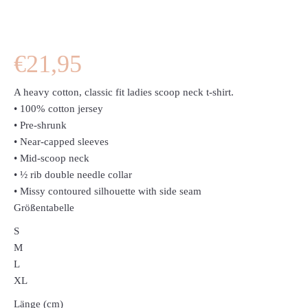
€
21,95
A heavy cotton, classic fit ladies scoop neck t-shirt.
• 100% cotton jersey
• Pre-shrunk
• Near-capped sleeves
• Mid-scoop neck
• ½ rib double needle collar
• Missy contoured silhouette with side seam
Größentabelle
S
M
L
XL
Länge (cm)