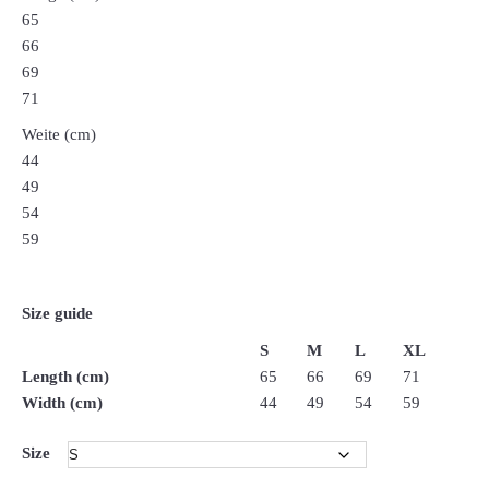
65
66
69
71
Weite (cm)
44
49
54
59
Size guide
S
M
L
XL
Length (cm)
65
66
69
71
Width (cm)
44
49
54
59
Size