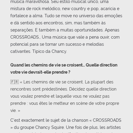
música maravilhosa. Seu estilo musical único, uma
mistura de rock melódico, new country e pop, acaricia e
fortalece a alma. Tudo se move no universo das emoções
e dá sentido aos encontros, sim, mas também às
separações. E também a muitas oportunidades. Apenas
CROSSROADS… Uma música que vale a pena ouvir, com
potencial para se tornar um sucesso e melodias
cativantes. Típico da Chancy.
Quand les chemins de vie se croisent… Quelle direction
votre vie devrait-elle prendre ?
🇫🇷 « Les chemins de vie se croisent. La plupart des
rencontres sont prédestinées. Décidez quelle direction
vous voulez prendre et laquelle vous ne voulez pas
prendre : vous êtes le metteur en scène de votre propre
vie. »
C’est exactement le sujet de la chanson « CROSSROADS
» du groupe Chancy Squire. Une fois de plus, les artistes