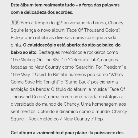
Este álbum tem realmente tudo – a força das palavras
com a delicadeza dos acordes.
🇧🇷 Bem a tempo do 45º aniversário da banda, Chancy
Squire lança o novo álbum “Face Of Thousand Colors”.
Este álbum reflete as diversas cores com que a vida
pinta.
O caleidoscópio está aberto: do alto ao baixo, do
baixo ao alto.
Destaques melódicos e rockeiros como
“The Writing On The Wall” e “Celebrate Life”, canções
focadas no New Country como “Searchin‘ For Freedom” e
“The Way It Used To Be” até números pop como “Who’s
Gonna Save Me Tonight” e “Stand Back” posicionam a
ambição da banda: O título do álbum, a música “Face Of
Thousand Colors”, coroa como uma balada nostálgica a
diversidade do mundo de Chancy. Uma homenagem aos
sentimentos. Colorido e dinâmico como o mundo. Chancy
Squire – Rock melódico / New Country / Pop.
Cet album a vraiment tout pour plaire : la puissance des