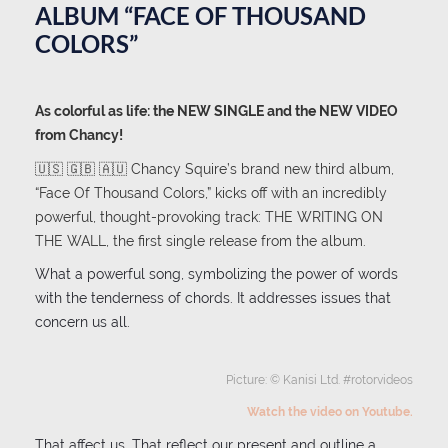
ALBUM “FACE OF THOUSAND
COLORS”
As colorful as life: the NEW SINGLE and the NEW VIDEO
from Chancy!
🇺🇸 🇬🇧 🇦🇺 Chancy Squire’s brand new third album,
“Face Of Thousand Colors,” kicks off with an incredibly
powerful, thought-provoking track: THE WRITING ON
THE WALL, the first single release from the album.
What a powerful song, symbolizing the power of words
with the tenderness of chords. It addresses issues that
concern us all.
Picture: © Kanisi Ltd. #rotorvideos
Watch the video on Youtube.
That affect us. That reflect our present and outline a