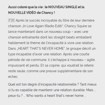
Aussi coloré que la vie : le NOUVEAU SINGLE et la
NOUVELLE VIDÉO de Chancy !
🇫🇷 Après le succès incroyable du titre de leur dernière
chanson „In Love Again (Radio Edit)“, Chancy Squire se
lance maintenant dans un nouveau coup – avec une
chanson entraînante dont les straight beats emballent
habilement le thème de l’incapacité à vivre une relation.
Dans „HEART THAT’S NEVER HOME“, le groupe décrit un
type incapable d’avoir une relation. Après une courte
période de vie commune, il s’échappe à nouveau – agité,
impuissant et perdu. Et sa copine, qui voudrait le retenir,
reste seule, comme une preuve supplémentaire de son
échec.
Quel est ton degré d’incapacité relationnelle ? Tant mieux
si tu es capable de maintenir une relation durable. Mais …
peux-tu ? … Who wants a heart that’s never home …