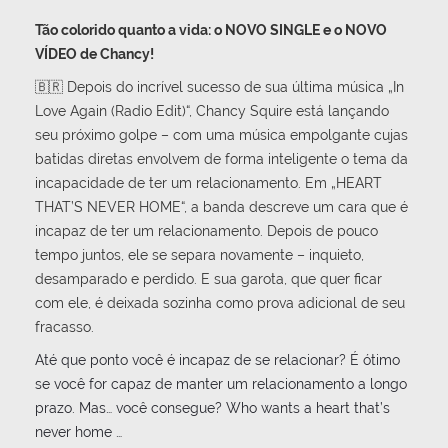
Tão colorido quanto a vida: o NOVO SINGLE e o NOVO
VÍDEO de Chancy!
🇧🇷 Depois do incrível sucesso de sua última música „In
Love Again (Radio Edit)“, Chancy Squire está lançando
seu próximo golpe – com uma música empolgante cujas
batidas diretas envolvem de forma inteligente o tema da
incapacidade de ter um relacionamento. Em „HEART
THAT’S NEVER HOME“, a banda descreve um cara que é
incapaz de ter um relacionamento. Depois de pouco
tempo juntos, ele se separa novamente – inquieto,
desamparado e perdido. E sua garota, que quer ficar
com ele, é deixada sozinha como prova adicional de seu
fracasso.
Até que ponto você é incapaz de se relacionar? É ótimo
se você for capaz de manter um relacionamento a longo
prazo. Mas… você consegue? Who wants a heart that’s
never home …