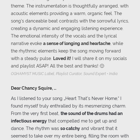
theme. The instrumentation is thoughtfully arranged, with
acoustic elements providing a warm, organic feel. The
song’s danceable beat contrasts with the sorrowful lyrics,
creating a dynamic and engaging listening experience.
The emotional intensity of the vocals and the lyrical
narrative evoke
a sense of longing and heartache
, while
the rhythmic elements keep the song moving forward
with a steady pulse.
Loved it!
I will share it on my socials
and playlist ASAP! All the best and thanks! 🙂
OGHAMYST MUSIC Label, Playlist Curator, Sound Expert • India
Dear Chancy Squire, …
As I listened to your song „Heart That’s Never Home,“ I
found myself truly enthralled by its mesmerizing charm.
From the very first beat,
the sound of the drums had an
infectious energy
that compelled me to get up and
dance. The rhythm was
so catchy
and vibrant that it
seemed to take over my entire being, filling the room with