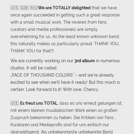
🇺🇸 🇬🇧 🇦🇺
We are TOTALLY delighted
that we have
once again succeeded in getting such a great response
with a small musical work. The reviews from fans,
curators and media professionals are simply
overwhelming for us. As the least known unknown band,
this naturally makes us particularly proud. THANK YOU,
THANK YOU for that!!!
We are currently working on our
3rd album
in numerous
studios. It will be called
„FACE OF THOUSAND COLORS“ – and we’re already
excited to see when we’ll have it ready! But this much is
certain: Look forward to it! With love, Chancy
🇩🇪
Es freut uns TOTAL
, dass es uns erneut gelungen ist,
mit einem kleinen musikalischen Werk einen so großen
Zuspruch bekommen zu haben. Die Kritiken von Fans, ,
Kuratoren und Mediaprofis sind für uns einfach nur
überwältigend. Als unbekannteste unbekannte Band