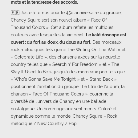
mots et la tendresse des accords.
🇫🇷 Juste à temps pour le 45e anniversaire du groupe,
Chancy Squire sort son nouvel album « Face Of
Thousand Colors ». Cet album reflète les multiples
couleurs avec lesquelles la vie peint.
Le kaléidoscope est
ouvert : du fort au doux, du doux au fort.
Des morceaux
rock mélodiques tels que « The Writing On The Wall » et
« Celebrate Life », des chansons axées sur la nouvelle
country telles que « Searchin‘ For Freedom » et « The
Way It Used To Be », jusqu’à des morceaux pop tels que
« Who’s Gonna Save Me Tonight » et « Stand Back »
positionnent l’ambition du groupe : Le titre de l’album, la
chanson « Face Of Thousand Colors », couronne la
diversité de l’univers de Chancy en une ballade
nostalgique. Un hommage aux sentiments. Coloré et
dynamique comme le monde. Chancy Squire – Rock
mélodique / New Country / Pop.