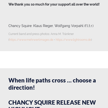
We thank you so much for your support all over the world!
Chancy Squire: Klaus Rieger, Wolfgang Vorpahl (f.l.t.r.)
Current band and press photos: Anna M. Tränkner
(
https://www.mehrwertimages.de
•
https://www.lightrooms.de
)
When life paths cross … choose a
direction!
CHANCY SQUIRE RELEASE NEW